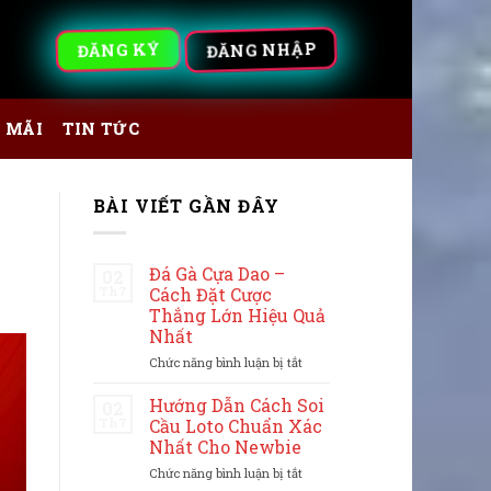
ĐĂNG NHẬP
ĐĂNG KÝ
 MÃI
TIN TỨC
BÀI VIẾT GẦN ĐÂY
Đá Gà Cựa Dao –
02
Th7
Cách Đặt Cược
Thắng Lớn Hiệu Quả
Nhất
ở
Chức năng bình luận bị tắt
Đá
Gà
Hướng Dẫn Cách Soi
02
Cựa
Th7
Cầu Loto Chuẩn Xác
Dao
Nhất Cho Newbie
–
ở
Chức năng bình luận bị tắt
Cách
Hướng