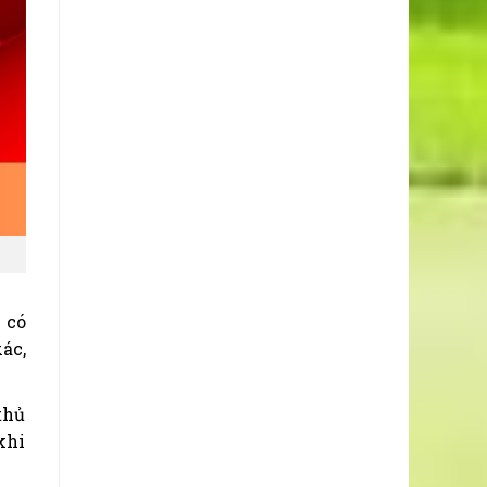
 có
ác,
thủ
khi