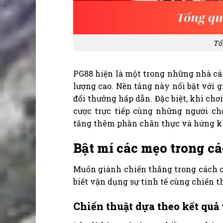
Tổ
PG88 hiện là một trong những nhà cá
lượng cao. Nền tảng này nổi bật với g
đổi thưởng hấp dẫn. Đặc biệt, khi chơ
cược trực tiếp cùng những người chơ
tăng thêm phần chân thực và hứng kh
Bật mí các mẹo trong c
Muốn giành chiến thắng trong cách 
biết vận dụng sự tinh tế cùng chiến 
Chiến thuật dựa theo kết quả