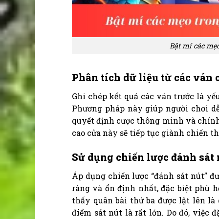
Bật mí các mẹo
Phân tích dữ liệu từ các ván 
Ghi chép kết quả các ván trước là yếu
Phương pháp này giúp người chơi dễ 
quyết định cược thông minh và chính 
cao cửa này sẽ tiếp tục giành chiến t
Sử dụng chiến lược đánh sát 
Áp dụng chiến lược “đánh sát nút” đ
ràng và ổn định nhất, đặc biệt phù h
thấy quân bài thứ ba được lật lên l
điểm sát nút là rất lớn. Do đó, việc