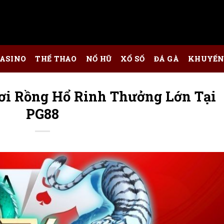
ASINO
THỂ THAO
NỔ HŨ
XỔ SỐ
ĐÁ GÀ
KHUYẾN
i Rồng Hổ Rinh Thưởng Lớn Tại
PG88