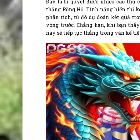
Đây là bí quyết được nhiều cao thủ 
thắng Rồng Hổ. Tính năng hiển thị kế
phân tích, từ đó dự đoán kết quả tr
vòng trước. Chẳng hạn, khi bạn thấy
này sẽ tiếp tục thắng trong ván kế tiế