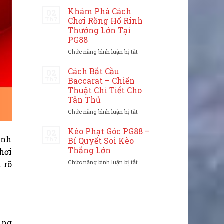
Đặt
Dẫn
Cược
Khám Phá Cách
02
Cách
Thắng
Th7
Chơi Rồng Hổ Rinh
Soi
Lớn
Thưởng Lớn Tại
Cầu
Hiệu
PG88
Loto
Quả
Chuẩn
Nhất
ở
Chức năng bình luận bị tắt
Xác
Khám
Nhất
Phá
Cách Bắt Cầu
02
Cho
Cách
Th7
Baccarat – Chiến
Newbie
Chơi
Thuật Chi Tiết Cho
Rồng
Tân Thủ
Hổ
Rinh
ở
Chức năng bình luận bị tắt
Thưởng
Cách
Lớn
Bắt
Kèo Phạt Góc PG88 –
02
Tại
Cầu
ính
Th7
Bí Quyết Soi Kèo
PG88
Baccarat
Thắng Lớn
hơi
–
ở
Chức năng bình luận bị tắt
Chiến
 rõ
Kèo
Thuật
Phạt
Chi
Góc
Tiết
PG88
Cho
–
Tân
Bí
Thủ
Quyết
ung