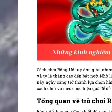
Cách chơi Rồng Hổ tuy đơn giản nhưn
và tỷ lệ thắng cao đến bất ngờ. Nhờ l
này ngày càng trở thành lựa chọn hàn
cách chơi và mẹo cược hiệu quả để dễ
Tổng quan về trò chơi 
Rồng Hổ, hay còn được biết đến với tê