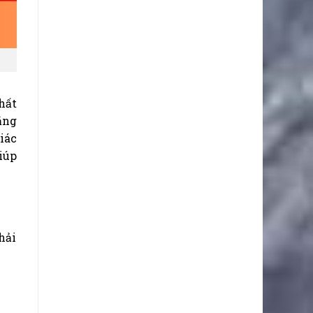
hất
ăng
iác
iúp
hải