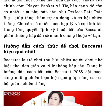
chính gồm Player, Banker và Tie, bên cạnh đó còn
có nhiều cửa phụ hấp dẫn như Perfect Pair, Pair,
Big… giúp tăng thêm sự đa dạng và cơ hội chiến
thắng. Chỉ cần có chiến lược hợp lý và sự tỉnh táo
trong từng quyết định kỹ thuật bắt cầu Baccarat,
phần thưởng hấp dẫn sẽ nhanh chóng thuộc về bạn.
Hướng dẫn cách thức để chơi Baccarat
hiệu quả nhất
Baccarat là trò chơi thu hút nhiều người chơi nhờ
luật chơi đơn giản và tỷ lệ thắng hấp dẫn. Trang bị
hướng dẫn cách bắt cầu Baccarat PG88, đặt cược
cùng những chiến lược hiệu quả giúp nâng cao cơ
hội giành chiến thắng.