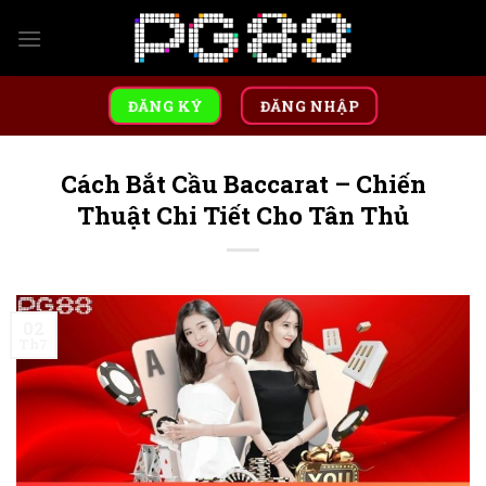
Skip
to
content
ĐĂNG KÝ
ĐĂNG NHẬP
Cách Bắt Cầu Baccarat – Chiến
Thuật Chi Tiết Cho Tân Thủ
02
Th7