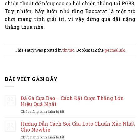
chiến thuật để nâng cao cơ hội chiến thắng tại PG88.
Tuy nhiên, hãy luôn nhớ rằng Baccarat là một trò
chơi mang tính giải trí, vì vậy đừng quá đặt nặng
thắng thua nhé.
This entry was posted in
tin tức
. Bookmark the
permalink
.
BÀI VIẾT GẦN ĐÂY
Đá Gà Cựa Dao – Cách Đặt Cược Thắng Lớn
02
Th7
Hiệu Quả Nhất
ở
Chức năng bình luận bị tắt
Đá
Gà
Hướng Dẫn Cách Soi Cầu Loto Chuẩn Xác Nhất
02
Cựa
Th7
Cho Newbie
Dao
ở
Chức năng bình luận bị tắt
–