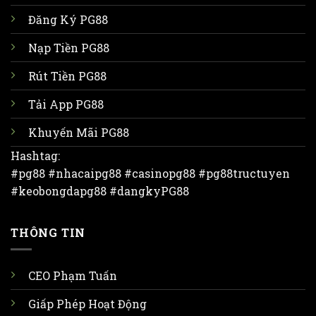
Đăng Ký PG88
Nạp Tiền PG88
Rút Tiền PG88
Tải App PG88
Khuyến Mãi PG88
Hashtag:
#pg88 #nhacaipg88 #casinopg88 #pg88tructuyen
#keobongdapg88 #dangkyPG88
THÔNG TIN
CEO Phạm Tuấn
Giấp Phép Hoạt Động