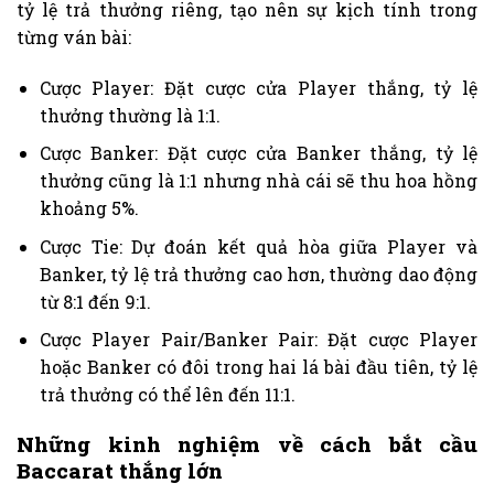
tỷ lệ trả thưởng riêng, tạo nên sự kịch tính trong
từng ván bài:
Cược Player: Đặt cược cửa Player thắng, tỷ lệ
thưởng thường là 1:1.
Cược Banker: Đặt cược cửa Banker thắng, tỷ lệ
thưởng cũng là 1:1 nhưng nhà cái sẽ thu hoa hồng
khoảng 5%.
Cược Tie: Dự đoán kết quả hòa giữa Player và
Banker, tỷ lệ trả thưởng cao hơn, thường dao động
từ 8:1 đến 9:1.
Cược Player Pair/Banker Pair: Đặt cược Player
hoặc Banker có đôi trong hai lá bài đầu tiên, tỷ lệ
trả thưởng có thể lên đến 11:1.
Những kinh nghiệm về cách bắt cầu
Baccarat thắng lớn