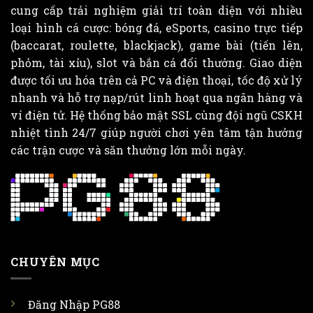
cung cấp trải nghiệm giải trí toàn diện với nhiều
loại hình cá cược: bóng đá, eSports, casino trực tiếp
(baccarat, roulette, blackjack), game bài (tiến lên,
phỏm, tài xỉu), slot và bắn cá đổi thưởng. Giao diện
được tối ưu hóa trên cả PC và điện thoại, tốc độ xử lý
nhanh và hỗ trợ nạp/rút linh hoạt qua ngân hàng và
ví điện tử. Hệ thống bảo mật SSL cùng đội ngũ CSKH
nhiệt tình 24/7 giúp người chơi yên tâm tận hưởng
các trận cược và săn thưởng lớn mỗi ngày.
CHUYÊN MỤC
Đăng Nhập PG88