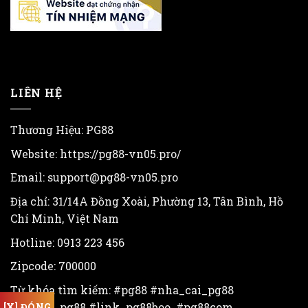
LIÊN HỆ
Thương Hiệu: PG88
Website: https://pg88-vn05.pro/
Email:
support@pg88-vn05.pro
Địa chỉ: 31/14A Đồng Xoài, Phường 13, Tân Bình, Hồ
Chí Minh, Việt Nam
Hotline: 0913 223 456
Zipcode: 700000
Từ khóa tìm kiếm: #pg88 #nha_cai_pg88
#casino_pg88 #link_pg88boo #pg88com
[X] ĐÓNG