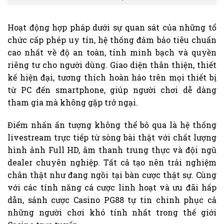
Hoạt động hợp pháp dưới sự quan sát của những tổ
chức cấp phép uy tín, hệ thống đảm bảo tiêu chuẩn
cao nhất về độ an toàn, tính minh bạch và quyền
riêng tư cho người dùng. Giao diện thân thiện, thiết
kế hiện đại, tương thích hoàn hảo trên mọi thiết bị
từ PC đến smartphone, giúp người chơi dễ dàng
tham gia mà không gặp trở ngại.
Điểm nhấn ấn tượng không thể bỏ qua là hệ thống
livestream trực tiếp từ sòng bài thật với chất lượng
hình ảnh Full HD, âm thanh trung thực và đội ngũ
dealer chuyên nghiệp. Tất cả tạo nên trải nghiệm
chân thật như đang ngồi tại bàn cược thật sự. Cùng
với các tính năng cá cược linh hoạt và ưu đãi hấp
dẫn, sảnh cược Casino PG88 tự tin chinh phục cả
những người chơi khó tính nhất trong thế giới