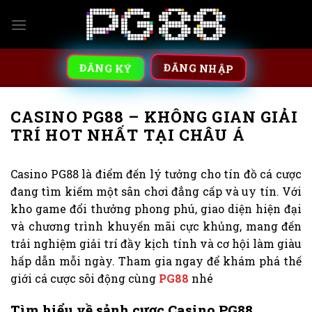
Skip
to
content
ĐĂNG KÝ
ĐĂNG NHẬP
CASINO PG88 – KHÔNG GIAN GIẢI
TRÍ HOT NHẤT TẠI CHÂU Á
Casino PG88 là điểm đến lý tưởng cho tín đồ cá cược
đang tìm kiếm một sân chơi đẳng cấp và uy tín. Với
kho game đổi thưởng phong phú, giao diện hiện đại
và chương trình khuyến mãi cực khủng, mang đến
trải nghiệm giải trí đầy kịch tính và cơ hội làm giàu
hấp dẫn mỗi ngày. Tham gia ngay để khám phá thế
giới cá cược sôi động cùng
PG88
nhé
Tìm hiểu về sảnh cược Casino PG88