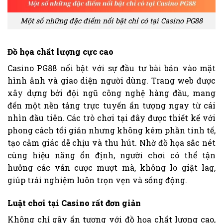
Một số những đặc điểm nổi bật chỉ có tại Casino PG88
Đồ họa chất lượng cực cao
Casino PG88 nổi bật với sự đầu tư bài bản vào mặt
hình ảnh và giao diện người dùng. Trang web được
xây dựng bởi đội ngũ công nghệ hàng đầu, mang
đến một nền tảng trực tuyến ấn tượng ngay từ cái
nhìn đầu tiên. Các trò chơi tại đây được thiết kế với
phong cách tối giản nhưng không kém phần tinh tế,
tạo cảm giác dễ chịu và thu hút. Nhờ đồ họa sắc nét
cùng hiệu năng ổn định, người chơi có thể tận
hưởng các ván cược mượt mà, không lo giật lag,
giúp trải nghiệm luôn trọn vẹn và sống động.
Luật chơi tại Casino rất đơn giản
Không chỉ gây ấn tượng với đồ họa chất lượng cao,