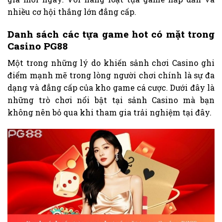
nhiều cơ hội thắng lớn đẳng cấp.
Danh sách các tựa game hot có mặt trong
Casino PG88
Một trong những lý do khiến sảnh chơi Casino ghi
điểm mạnh mẽ trong lòng người chơi chính là sự đa
dạng và đẳng cấp của kho game cá cược. Dưới đây là
những trò chơi nổi bật tại sảnh Casino mà bạn
không nên bỏ qua khi tham gia trải nghiệm tại đây.