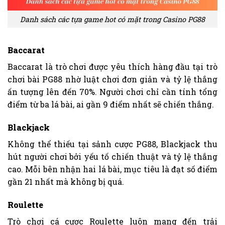
Danh sách các tựa game hot có mặt trong Casino PG88
Baccarat
Baccarat là trò chơi được yêu thích hàng đầu tại trò
chơi bài PG88 nhờ luật chơi đơn giản và tỷ lệ thắng
ấn tượng lên đến 70%. Người chơi chỉ cần tính tổng
điểm từ ba lá bài, ai gần 9 điểm nhất sẽ chiến thắng.
Blackjack
Không thể thiếu tại sảnh cược PG88, Blackjack thu
hút người chơi bởi yếu tố chiến thuật và tỷ lệ thắng
cao. Mỗi bên nhận hai lá bài, mục tiêu là đạt số điểm
gần 21 nhất mà không bị quá.
Roulette
Trò chơi cá cược Roulette luôn mang đến trải