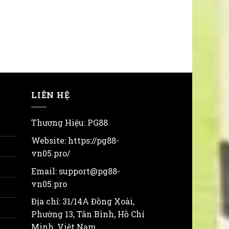
LIÊN HỆ
Thương Hiệu: PG88
Website: https://pg88-
vn05.pro/
Email:
support@pg88-
vn05.pro
Địa chỉ: 31/14A Đồng Xoài,
Phường 13, Tân Bình, Hồ Chí
Minh, Việt Nam