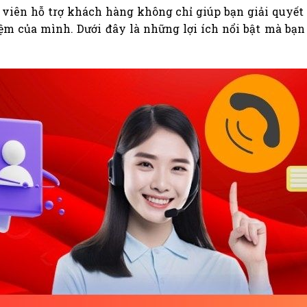
 viên hỗ trợ khách hàng không chỉ giúp bạn giải quyết
hiệm của mình. Dưới đây là những lợi ích nổi bật mà bạn