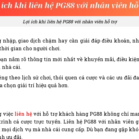
Lợi ích khi liên hệ PG88 với nhân viên hỗ trợ
g nhập, giao dịch chậm hay cần giải đáp điều khoản, nh
thời gian cho người chơi.
 bạn nắm rõ thông tin mới nhất về khuyến mãi, điều kiệ
 nhà cái.
êng theo lịch sử chơi, thói quen cá cược và các ưu đãi đ
 chọn giải trí hiệu quả hơn.
g việc
liên hệ
với hỗ trợ khách hàng PG88 không chỉ man
rình cá cược trực tuyến. Liên hệ PG88 với nhân viên g
a mọi dịch vụ mà nhà cái cung cấp. Dù bạn đang gặp khó
h ưu đãi.