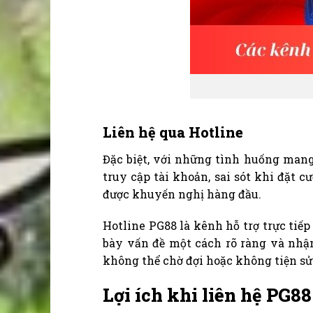
Liên hệ qua Hotline
Đặc biệt, với những tình huống mang
truy cập tài khoản, sai sót khi đặt 
được khuyến nghị hàng đầu.
Hotline PG88 là kênh hỗ trợ trực tiế
bày vấn đề một cách rõ ràng và nhậ
không thể chờ đợi hoặc không tiện sử
Lợi ích khi liên hệ PG8