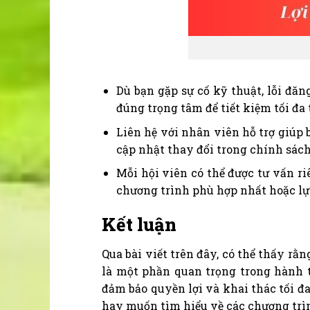
Dù bạn gặp sự cố kỹ thuật, lỗi đăn
đúng trọng tâm để tiết kiệm tối đa 
Liên hệ với nhân viên hỗ trợ giúp
cập nhật thay đổi trong chính sách
Mỗi hội viên có thể được tư vấn ri
chương trình phù hợp nhất hoặc lựa
Kết luận
Qua bài viết trên đây, có thể thấy rằn
là một phần quan trọng trong hành t
đảm bảo quyền lợi và khai thác tối đ
hay muốn tìm hiểu về các chương trìn