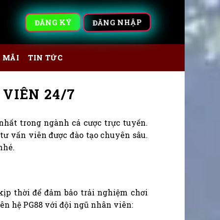
ĐĂNG KÝ
ĐĂNG NHẬP
 MÃI
TIN TỨC
 VIÊN 24/7
hất trong ngành cá cược trực tuyến.
ư vấn viên được đào tạo chuyên sâu.
nhé.
kịp thời để đảm bảo trải nghiệm chơi
iên hệ PG88 với đội ngũ nhân viên: