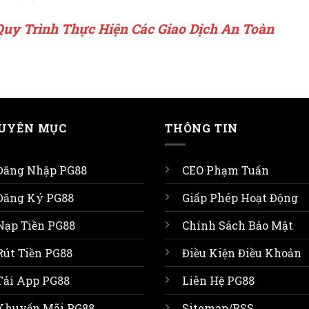
Quy Trình Thực Hiện Các Giao Dịch An Toàn
UYÊN MỤC
THÔNG TIN
Đăng Nhập PG88
CEO Phạm Tuấn
Đăng Ký PG88
Giấp Phép Hoạt Động
Nạp Tiền PG88
Chính Sách Bảo Mật
Rút Tiền PG88
Điều Kiện Điều Khoản
Tải App PG88
Liên Hệ PG88
Khuyến Mãi PG88
Sitemap/RSS